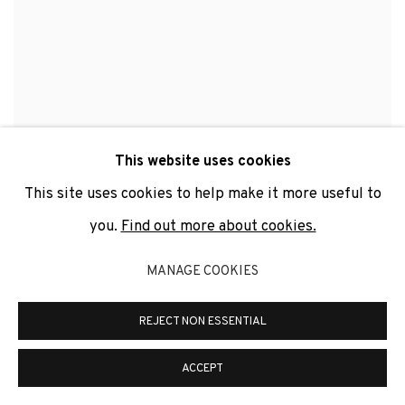
This website uses cookies
LA FERIA DE LAS FLORES (INSTALLATION)
,
2015-2016
This site uses cookies to help make it more useful to
you.
Find out more about cookies.
MANAGE COOKIES
REJECT NON ESSENTIAL
ACCEPT