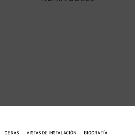
NÚRIA GÜELL
OBRAS
VISTAS DE INSTALACIÓN
BIOGRAFÍA
SPAIN,
1981