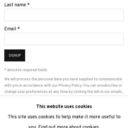
Last name *
Email *
SIGNUP
* denotes required fields
We will process the personal data you have supplied to communicate
with you in accordance with our
Privacy Policy
. You can unsubscribe or
change your preferences at any time by clicking the link in our emails.
This website uses cookies
This site uses cookies to help make it more useful to
PRIVACY POLICY
COOKIE POLICY
MANAGE COOKIES
you.
Find out more about cookies.
COPYRIGHT © 2026 ADN GALERIA.
SITE BY ARTLOGIC