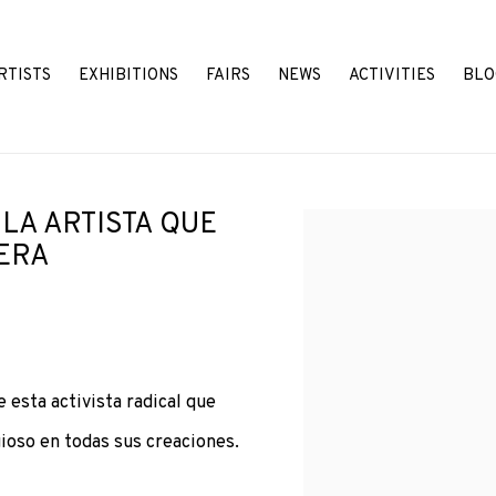
RTISTS
EXHIBITIONS
FAIRS
NEWS
ACTIVITIES
BLO
 LA ARTISTA QUE
Open a larger version o
ERA
e esta activista radical que
igioso en todas sus creaciones.