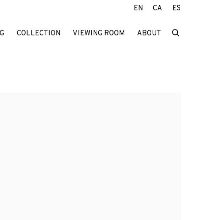
EN
CA
ES
G
COLLECTION
VIEWING ROOM
ABOUT
f the following image in a popup: