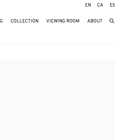
EN
CA
ES
G
COLLECTION
VIEWING ROOM
ABOUT
f the following image in a popup: