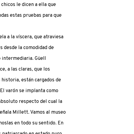
chicos le dicen a ella que
 todas estas pruebas para que
la a la víscera, que atraviesa
os desde la comodidad de
 intermediaria. Güell
e, a las claras, que los
a historia, están cargados de
. El varón se implanta como
bsoluto respecto del cual la
 señala Millett. Vamos al museo
moslas en todo su sentido. En
 patriarcado en estado puro.