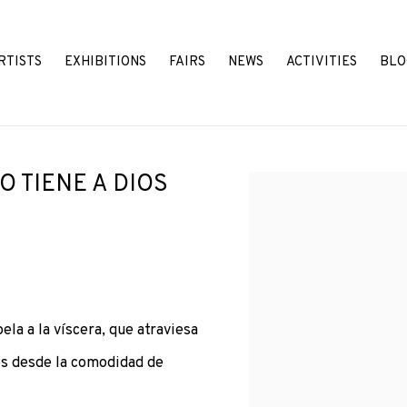
RTISTS
EXHIBITIONS
FAIRS
NEWS
ACTIVITIES
BLO
O TIENE A DIOS
Open a larger version o
ela a la víscera, que atraviesa
os desde la comodidad de