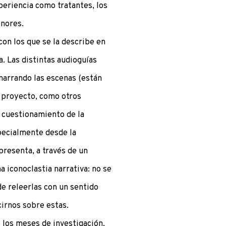
periencia como tratantes, los
enores.
con los que se la describe en
a. Las distintas audioguías
narrando las escenas (están
e proyecto, como otros
l cuestionamiento de la
pecialmente desde la
presenta, a través de un
a iconoclastia narrativa: no se
de releerlas con un sentido
cirnos sobre estas.
e los meses de investigación,