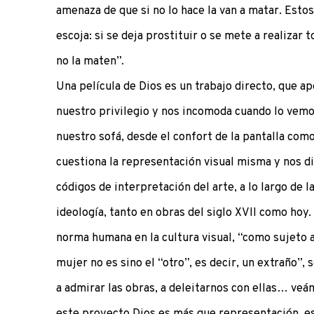
amenaza de que si no lo hace la van a matar. Estos 
escoja: si se deja prostituir o se mete a realizar
no la maten”.
Una película de Dios es un trabajo directo, que ape
nuestro privilegio y nos incomoda cuando lo vem
nuestro sofá, desde el confort de la pantalla como
cuestiona la representación visual misma y nos dic
códigos de interpretación del arte, a lo largo de l
ideología, tanto en obras del siglo XVII como hoy
norma humana en la cultura visual, “como sujeto a
mujer no es sino el “otro”, es decir, un extraño”,
a admirar las obras, a deleitarnos con ellas… veá
este proyecto Dios es más que representación, es