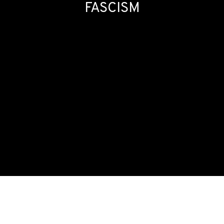
FASCISM
THESE MACHINES KILL FASCISM