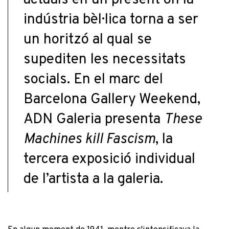
actuals en un present on la
indústria bèl·lica torna a ser
un horitzó al qual se
supediten les necessitats
socials. En el marc del
Barcelona
Gallery
Weekend
,
ADN Galeria
presenta
These
Machines kill Fascism
, la
tercera exposició individual
de l’artista
a la galeria.