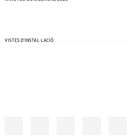
VISTES D'INSTAL·LACIÓ
Open a larger version of the following image in a popup: