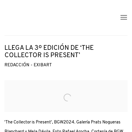
LLEGA LA 3º EDICIÓN DE ‘THE
COLLECTOR IS PRESENT’
REDACCIÓN - EXIBART
Open a larger version of the following image in a popup:
'The Collector is Present', BGW2024. Galería Prats Nogueras
Blanchard y Mela Dávila. Foto Rafael Arocha. Cortesía de BGW.