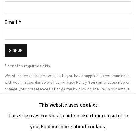
Email *
SIGNUP
* denotes required fields
We will process the personal data you have supplied to communicate
with you in accordance with our
Privacy Policy
. You can unsubscribe or
change your preferences at any time by clicking the link in our emails.
This website uses cookies
This site uses cookies to help make it more useful to
PRIVACY POLICY
COOKIE POLICY
MANAGE COOKIES
you.
Find out more about cookies.
COPYRIGHT © 2026 ADN GALERIA.
SITE BY ARTLOGIC