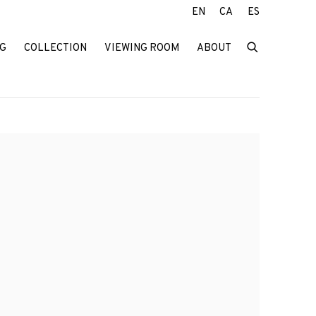
EN
CA
ES
G
COLLECTION
VIEWING ROOM
ABOUT
f the following image in a popup: