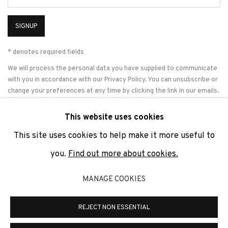
SIGNUP
* denotes required fields
We will process the personal data you have supplied to communicate
with you in accordance with our
Privacy Policy
. You can unsubscribe or
change your preferences at any time by clicking the link in our emails.
This website uses cookies
This site uses cookies to help make it more useful to
PRIVACY POLICY
COOKIE POLICY
MANAGE COOKIES
you.
Find out more about cookies.
COPYRIGHT © 2026 ADN GALERIA.
SITE BY ARTLOGIC
MANAGE COOKIES
ADN Galeria. Carrer de Mallorca, 205. 08036 Barcelona
Tel. +34 93 451 00 64 | info@adngaleria.com
REJECT NON ESSENTIAL