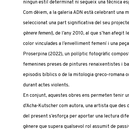
ningun estil determinat ni segueix una tècnica es
Com dèiem, a la galeria ADN està celebrant una mo
seleccionat una part significativa del seu projec
gènere femení
), de l’any 2010, al que s’han afegit 
color vinculades a l’envelliment femení i una peç
Proserpina (2022), un políptic fotogràfic compos
femenines preses de pintures renaixentistes i b
episodis bíblics o de la mitologia greco-romana 
durant actes violents.
En conjunt, aquestes obres ens permeten tenir un
d’
Acha-Kutscher
com autora, una artista que des d
del present s’esforça per aportar una lectura dife
gènere que supera qualsevol rol assumit de passiv