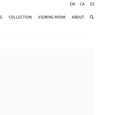
EN
CA
ES
G
COLLECTION
VIEWING ROOM
ABOUT
f the following image in a popup: