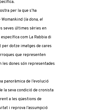
pecífica.
stra per la que s’ha
te Womankind (
la dona, el
les seves últimes sèries en
a específica com La Rabbia di
t per dotze imatges de cares
arroques que representen
on les dones són representades
a panoràmica de l’evolució
e la seva condició de cronista
rent a les qüestions de
itat i reprova l’assumpció