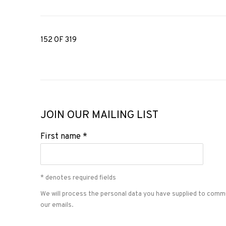
152
OF 319
JOIN OUR MAILING LIST
First name *
* denotes required fields
We will process the personal data you have supplied to comm
our emails.