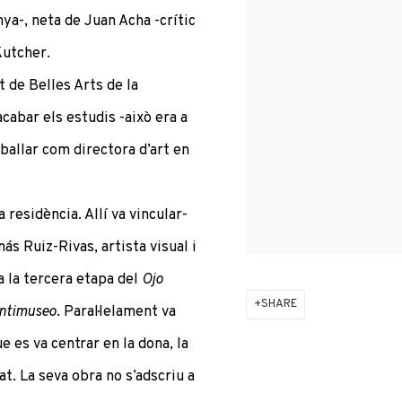
ya-, neta de Juan Acha -crític
-Kutcher.
t de Belles Arts de la
cabar els estudis -això era a
eballar com directora d’art en
a residència. Allí va vincular-
más Ruiz-Rivas, artista visual i
a la tercera etapa del
Ojo
SHARE
ntimuseo
. Paral·lelament va
e es va centrar en la dona, la
tat. La seva obra no s’adscriu a