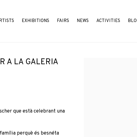
RTISTS
EXHIBITIONS
FAIRS
NEWS
ACTIVITIES
BLO
 A LA GALERIA
Open a larger version o
scher
que està celebrant una
de família perquè és besnéta