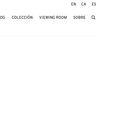
EN
CA
ES
LOG
COLECCIÓN
VIEWING ROOM
SOBRE
f the following image in a popup: