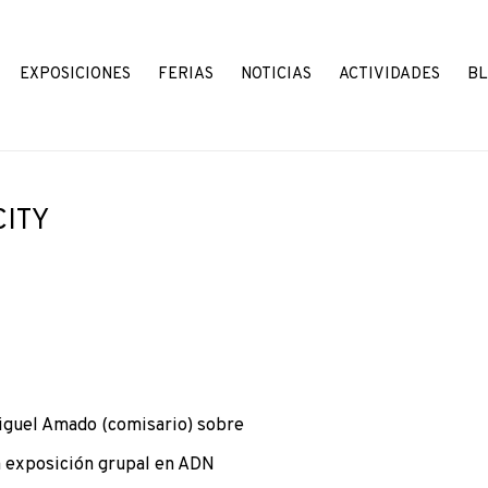
EXPOSICIONES
FERIAS
NOTICIAS
ACTIVIDADES
B
CITY
Open a larger version o
Miguel Amado (comisario) sobre
a exposición grupal en ADN