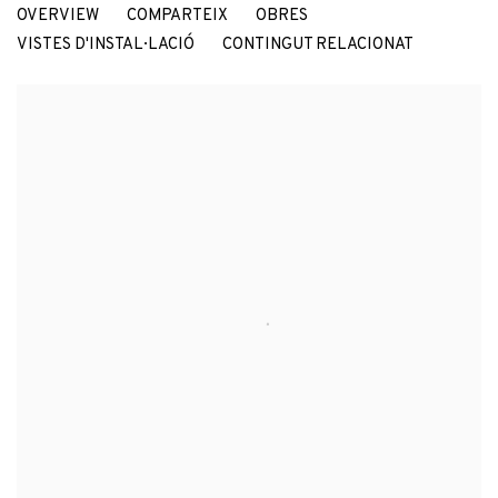
OVERVIEW
COMPARTEIX
OBRES
UNA CONVERSA ENTORN DE L'EXPOSICIÓ "MARINA VARGAS: REV
VISTES D'INSTAL·LACIÓ
CONTINGUT RELACIONAT