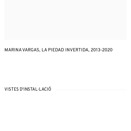
MARINA VARGAS
,
LA PIEDAD INVERTIDA
,
2013-2020
VISTES D'INSTAL·LACIÓ
Open a larger version of the following image in a popup: