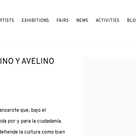
RTISTS
EXHIBITIONS
FAIRS
NEWS
ACTIVITIES
BLO
INO Y AVELINO
Open a larger version o
anzarote que, bajo el
a por y para la ciudadanía.
defiende la cultura como bien