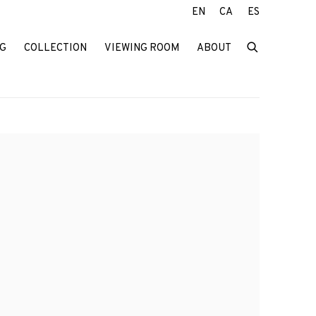
EN
CA
ES
G
COLLECTION
VIEWING ROOM
ABOUT
f the following image in a popup: