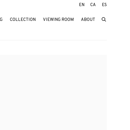
EN
CA
ES
G
COLLECTION
VIEWING ROOM
ABOUT
f the following image in a popup: