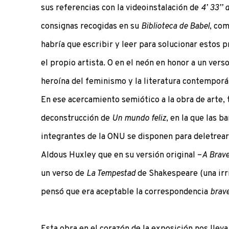
sus referencias con la videoinstalación de
4’ 33’’
consignas recogidas en su
Biblioteca de Babel
, com
habría que escribir y leer para solucionar estos 
el propio artista. O en el neón en honor a un vers
heroína del feminismo y la literatura contemporá
En ese acercamiento semiótico a la obra de arte, 
deconstrucción de
Un mundo feliz
, en la que las b
integrantes de la ONU se disponen para deletrear 
Aldous Huxley que en su versión original –
A Brav
un verso de
La Tempestad
de Shakespeare (una irr
pensó que era aceptable la correspondencia
brav
Esta obra en el corazón de la exposición nos llev