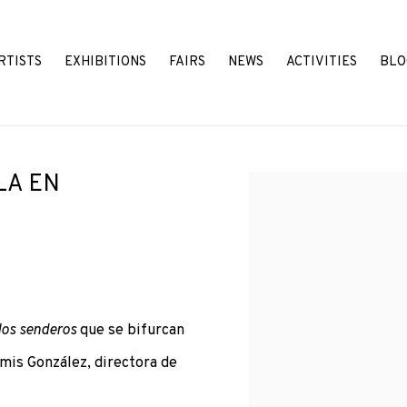
RTISTS
EXHIBITIONS
FAIRS
NEWS
ACTIVITIES
BLO
LA EN
Open a larger version o
 los senderos
que se bifurcan
mis González, directora de