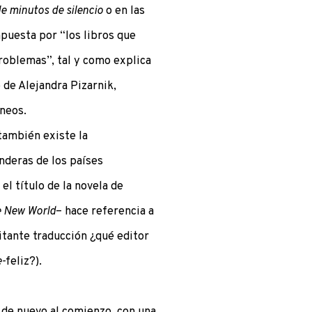
 de minutos de silencio
o en las
puesta por “los libros que
problemas”, tal y como explica
o de Alejandra Pizarnik,
neos.
también existe la
anderas de los países
el título de la novela de
e New World
– hace referencia a
itante traducción ¿qué editor
e-
feliz?).
a de nuevo al comienzo, con una