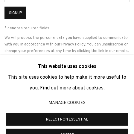
SIGNUP
* denotes required fields
We will process the personal data you have supplied to communicate
with you in accordance with our
Privacy Policy
. You can unsubscribe or
change your preferences at any time by clicking the link in our emails.
This website uses cookies
This site uses cookies to help make it more useful to
PRIVACY POLICY
COOKIE POLICY
MANAGE COOKIES
you.
Find out more about cookies.
COPYRIGHT © 2026 ADN GALERIA.
SITE BY ARTLOGIC
MANAGE COOKIES
ADN Galeria. Carrer de Mallorca, 205. 08036 Barcelona
Tel. +34 93 451 00 64 | info@adngaleria.com
REJECT NON ESSENTIAL