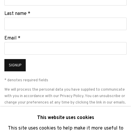
Last name *
Email *
SIGNUP
* denotes required fields
We will process the personal data you have supplied to communicate
with you in accordance with our
Privacy Policy
. You can unsubscribe or
change your preferences at any time by clicking the link in our emails.
This website uses cookies
This site uses cookies to help make it more useful to
PRIVACY POLICY
COOKIE POLICY
MANAGE COOKIES