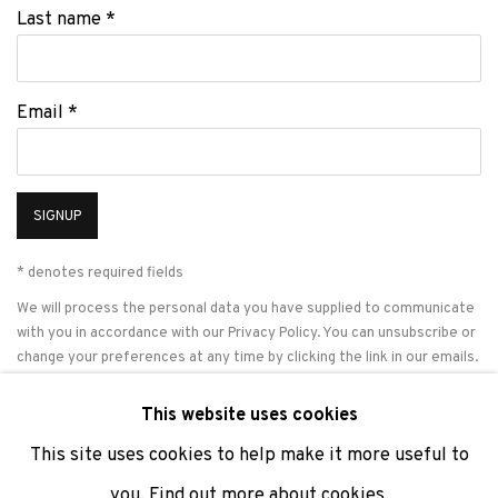
Last name *
Email *
SIGNUP
* denotes required fields
We will process the personal data you have supplied to communicate
with you in accordance with our
Privacy Policy
. You can unsubscribe or
change your preferences at any time by clicking the link in our emails.
This website uses cookies
This site uses cookies to help make it more useful to
PRIVACY POLICY
COOKIE POLICY
MANAGE COOKIES
you.
Find out more about cookies.
COPYRIGHT © 2026 ADN GALERIA.
SITE BY ARTLOGIC