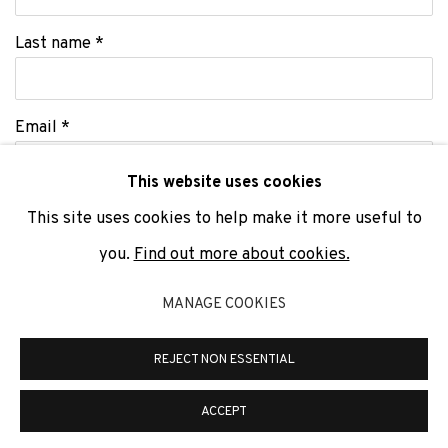
Last name *
Email *
This website uses cookies
This site uses cookies to help make it more useful to
SIGNUP
you.
Find out more about cookies.
* denotes required fields
MANAGE COOKIES
We will process the personal data you have supplied to communicate
with you in accordance with our
Privacy Policy
. You can unsubscribe or
change your preferences at any time by clicking the link in our emails.
REJECT NON ESSENTIAL
ACCEPT
PRIVACY POLICY
COOKIE POLICY
MANAGE COOKIES