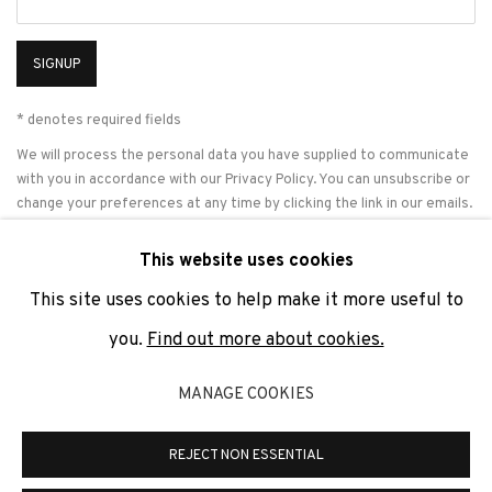
SIGNUP
* denotes required fields
We will process the personal data you have supplied to communicate
with you in accordance with our
Privacy Policy
. You can unsubscribe or
change your preferences at any time by clicking the link in our emails.
This website uses cookies
This site uses cookies to help make it more useful to
PRIVACY POLICY
COOKIE POLICY
MANAGE COOKIES
you.
Find out more about cookies.
COPYRIGHT © 2026 ADN GALERIA.
SITE BY ARTLOGIC
MANAGE COOKIES
ADN Galeria. Carrer de Mallorca, 205. 08036 Barcelona
Tel. +34 93 451 00 64 | info@adngaleria.com
REJECT NON ESSENTIAL