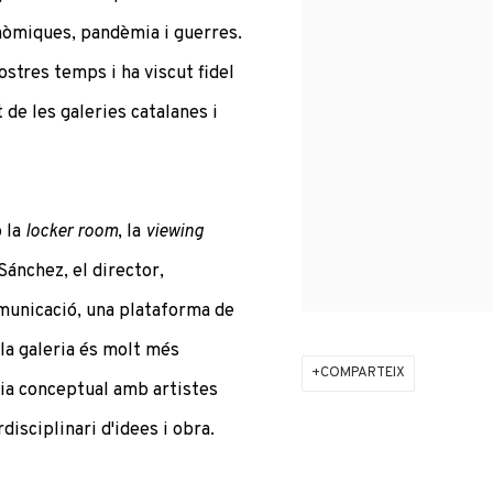
nòmiques, pandèmia i guerres.
stres temps i ha viscut fidel
 de les galeries catalanes i
b la
locker room
, la
viewing
ánchez, el director,
omunicació, una plataforma de
 la galeria és molt més
COMPARTEIX
nia conceptual amb artistes
disciplinari d'idees i obra.