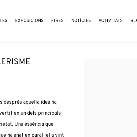
TES
EXPOSICIONS
FIRES
NOTÍCIES
ACTIVITATS
BL
LERISME
Open a larger version o
s després aquella idea ha
vertit en un dels principals
ocietat. Una essència que
e ha anat en paral· lel a vint