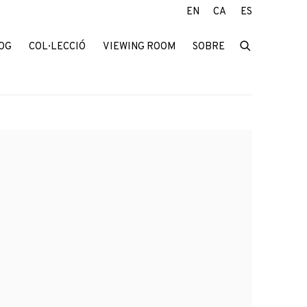
EN
CA
ES
OG
COL·LECCIÓ
VIEWING ROOM
SOBRE
f the following image in a popup: