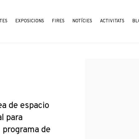
TES
EXPOSICIONS
FIRES
NOTÍCIES
ACTIVITATS
BL
Open a larger version o
ea de espacio
al para
n programa de