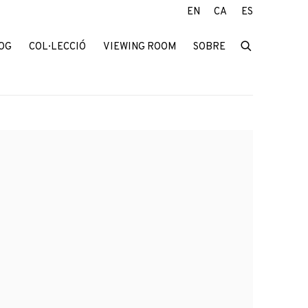
EN
CA
ES
OG
COL·LECCIÓ
VIEWING ROOM
SOBRE
f the following image in a popup: