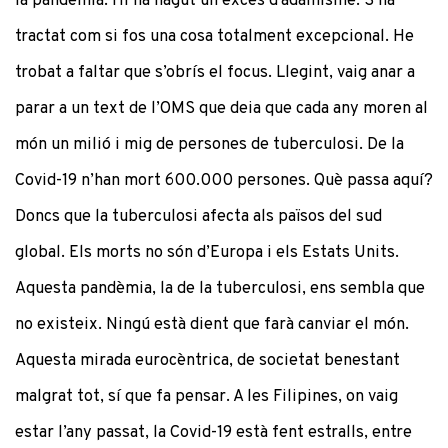
la pandèmia. Hi ha hagut un excés d’adamisme. S’ha
tractat com si fos una cosa totalment excepcional. He
trobat a faltar que s’obrís el focus. Llegint, vaig anar a
parar a un text de l’OMS que deia que cada any moren al
món un milió i mig de persones de tuberculosi. De la
Covid-19 n’han mort 600.000 persones. Què passa aquí?
Doncs que la tuberculosi afecta als països del sud
global. Els morts no són d’Europa i els Estats Units.
Aquesta pandèmia, la de la tuberculosi, ens sembla que
no existeix. Ningú està dient que farà canviar el món.
Aquesta mirada eurocèntrica, de societat benestant
malgrat tot, sí que fa pensar. A les Filipines, on vaig
estar l’any passat, la Covid-19 està fent estralls, entre