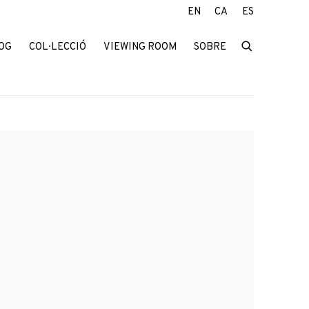
EN
CA
ES
OG
COL·LECCIÓ
VIEWING ROOM
SOBRE
f the following image in a popup: