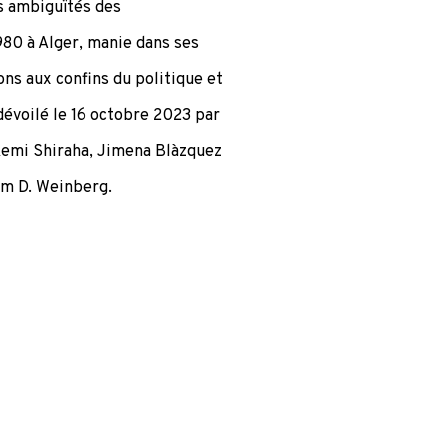
s ambiguïtés des
980 à Alger, manie dans ses
ons aux confins du politique et
dévoilé le 16 octobre 2023 par
kemi Shiraha, Jimena Blàzquez
am D. Weinberg.