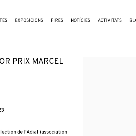
TES
EXPOSICIONS
FIRES
NOTÍCIES
ACTIVITATS
BL
FOR PRIX MARCEL
Open a larger version o
23
lection de l'Adiaf (association