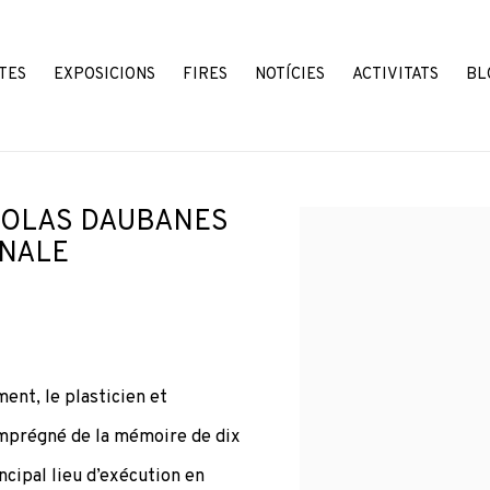
TES
EXPOSICIONS
FIRES
NOTÍCIES
ACTIVITATS
BL
ICOLAS DAUBANES
Open a larger version o
ONALE
ment, le plasticien et
imprégné de la mémoire de dix
ncipal lieu d’exécution en