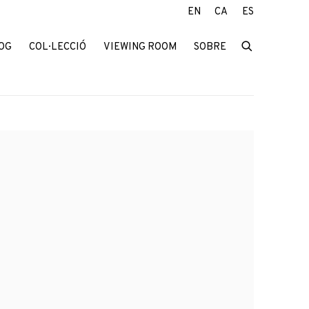
EN
CA
ES
OG
COL·LECCIÓ
VIEWING ROOM
SOBRE
f the following image in a popup: