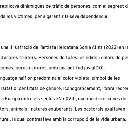
 replicava dinàmiques de tràfic de persones, com el segrest 
 de les víctimes, per a garantir la seva dependència i
, una il·lustració de l’artista lleidatana Sonia Alins (2023) en l
arbres fruiters. Persones de totes les edats i colors de pel
mes, peres i cireres, amb una actitud jovial
[10]
.
nguatge naïf on predomina el color violeta, símbol de les
ersitat d’identitats de gènere. Iconogràficament, l’obra recre
s a Europa entre els segles XV i XVIII, que mostra escenes de 
tors, animals i natures exuberants. Les pastorals exaltaven l
a rural, la qual contrastava amb la corrupció de la vida urbana.