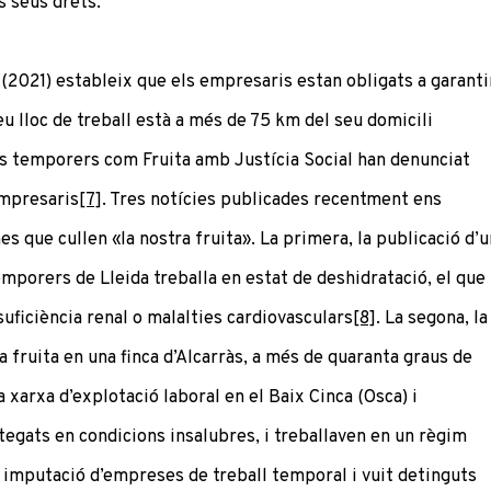
s seus drets.
 (2021) estableix que els empresaris estan obligats a garanti
eu lloc de treball està a més de 75 km del seu domicili
els temporers com Fruita amb Justícia Social han denunciat
empresaris
[7]
. Tres notícies publicades recentment ens
es que cullen «la nostra fruita». La primera, la publicació d’u
emporers de Lleida treballa en estat de deshidratació, el que
uficiència renal o malalties cardiovasculars
[8]
. La segona, la
a fruita en una finca d’Alcarràs, a més de quaranta graus de
na xarxa d’explotació laboral en el Baix Cinca (Osca) i
egats en condicions insalubres, i treballaven en un règim
la imputació d’empreses de treball temporal i vuit detinguts