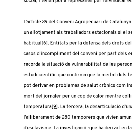
social, i tenen por a represàlies per reivindicar el
L’article 39 del Conveni Agropecuari de Catalunya
un allotjament als treballadors estacionals si el s
habitual
[6]
. Entitats per la defensa dels drets d
casos d’incompliment del conveni per part dels 
recorda la situació de vulnerabilitat de les person
estudi científic que confirma que la meitat dels t
pot derivar en problemes de salut crònics com ins
mort del jornaler per un cop de calor mentre colli
temperatura
[9]
. La tercera, la desarticulació d’u
l’alliberament de 280 temporers que vivien amunt
d’esclavisme. La investigació -que ha derivat en 