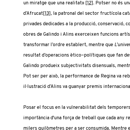
un miratge que una realitat»
[12]
. Potser no és un
d’Afrucat
[13]
, la patronal del sector fructícola c
privades dedicades a la producció, conservació, co
obres de Galindo i Alins exerceixen funcions artí
transformar l’ordre establert, mentre que
L’univer
resultat d’operacions ètico–polítiques que fan desa
Galindo produeix subjectivitats disensuals, mentr
Pot ser per això, la performance de Regina va reb
il·lustració d’Alins va guanyar premis internacion
Posar el focus en la vulnerabilitat dels temporers 
importància d'una força de treball que cada any r
milers quilòmetres per a ser consumida. Mentre e