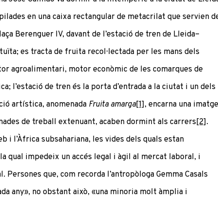
pilades en una caixa rectangular de metacrilat que servien d
laça Berenguer IV, davant de l’estació de tren de Lleida–
tuïta; es tracta de fruita recol·lectada per les mans dels
ctor agroalimentari, motor econòmic de les comarques de
a; l’estació de tren és la porta d’entrada a la ciutat i un dels
cció artística, anomenada
Fruita
amarga
[1]
, encarna una imatg
rnades de treball extenuant, acaben dormint als carrers
[2]
.
b i l’Àfrica subsahariana, les vides dels quals estan
la qual impedeix un accés legal i àgil al mercat laboral, i
ral. Persones que, com recorda l’antropòloga Gemma Casals
da any», no obstant això, «una minoria molt àmplia i