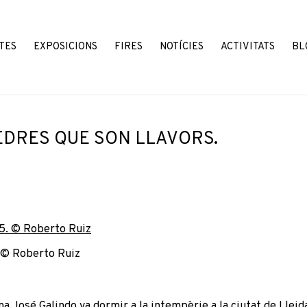
TES
EXPOSICIONS
FIRES
NOTÍCIES
ACTIVITATS
BL
EDRES QUE SON LLAVORS.
. © Roberto Ruiz
na José Galindo va dormir a la intempèrie a la ciutat de Lleid