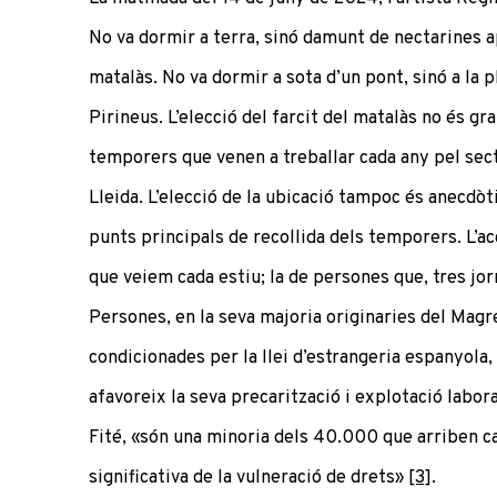
No va dormir a terra, sinó damunt de nectarines a
matalàs. No va dormir a sota d’un pont, sinó a la p
Pirineus. L’elecció del farcit del matalàs no és gra
temporers que venen a treballar cada any pel se
Lleida. L’elecció de la ubicació tampoc és anecdòtic
punts principals de recollida dels temporers. L’a
que veiem cada estiu; la de persones que, tres jo
Persones, en la seva majoria originaries del Magre
condicionades per la llei d’estrangeria espanyola, 
afavoreix la seva precarització i explotació labo
Fité, «són una minoria dels 40.000 que arriben ca
significativa de la vulneració de drets»
[3]
.