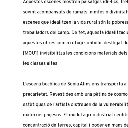
Aquestes escenes mostren paisatges idíl·lics, tre
sovint acompanyats de ramats, nimfes o divinita
escenes que idealitzen la vida rural són la pobresa
treballadors del camp. De fet, aquesta idealitzaci
aquestes obres com a refugi simbòlic deslligat de
[MOU1]
invisibilitza les condicions materials del
les classes altes.
L'escena bucòlica de Sonia Alins ens transporta a 
precarietat. Revestides amb una pàtina de cosmop
estètiques de l'artista distreuen de la vulnerabi
mateixos pagesos. El model agroindustrial neolib
concentració de terres, capital i poder en mans de