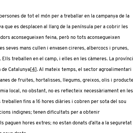
persones de tot el món per a treballar en la campanya de la
 que es desplacen al llarg de la península per a cobrir les
adors aconsegueixen feina, però no tots aconsegueixen
es seves mans cullen i envasen cireres, albercocs i prunes,
 Ells treballen en el camp, i elles en les càmeres. La provínc
a de Catalunya
[4]
. Al mateix temps, el sector agroalimentari
nes de fruites, hortalisses, llegums, greixos, olis i product
nomia local, no obstant, no es reflecteix necessàriament en les
treballen fins a 16 hores diàries i cobren per sota del sou
cions indignes; tenen dificultats per a obtenir
 paguen hores extres; no estan donats d’alta a la seguretat