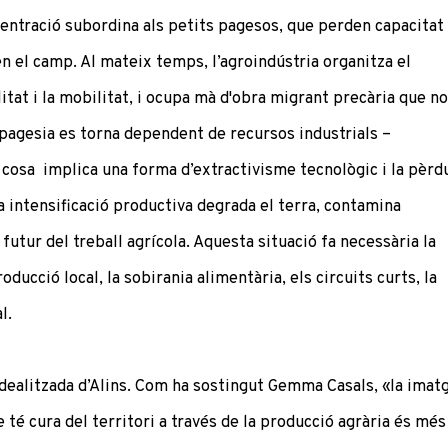
centració subordina als petits pagesos, que perden capacitat
n el camp. Al mateix temps, l’agroindústria organitza el
tat i la mobilitat, i ocupa mà d'obra migrant precària que no
a pagesia es torna dependent de recursos industrials –
l cosa implica una forma d’extractivisme tecnològic i la pèrd
La intensificació productiva degrada el terra, contamina
futur del treball agrícola. Aquesta situació fa necessària la
ucció local, la sobirania alimentària, els circuits curts, la
l.
idealitzada d’Alins. Com ha sostingut Gemma Casals, «la imat
té cura del territori a través de la producció agrària és més