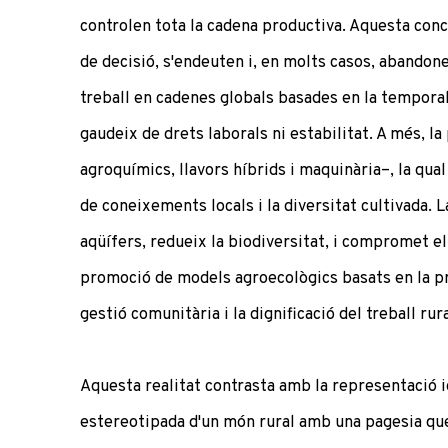
controlen tota la cadena productiva. Aquesta con
de decisió, s'endeuten i, en molts casos, abandone
treball en cadenes globals basades en la temporali
gaudeix de drets laborals ni estabilitat. A més, l
agroquímics, llavors híbrids i maquinària–, la qua
de coneixements locals i la diversitat cultivada. 
aqüífers, redueix la biodiversitat, i compromet el 
promoció de models agroecològics basats en la prod
gestió comunitària i la dignificació del treball rura
Aquesta realitat contrasta amb la representació 
estereotipada d'un món rural amb una pagesia que 