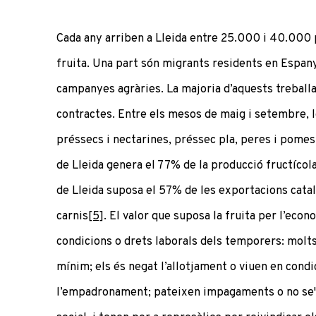
Cada any arriben a Lleida entre 25.000 i 40.000 
fruita. Una part són migrants residents en Espanya
campanyes agràries. La majoria d’aquests treball
contractes. Entre els mesos de maig i setembre, l
préssecs i nectarines, préssec pla, peres i pomes.
de Lleida genera el 77% de la producció fructícol
de Lleida suposa el 57% de les exportacions catala
carnis
[5]
. El valor que suposa la fruita per l’eco
condicions o drets laborals dels temporers: molts 
mínim; els és negat l’allotjament o viuen en condi
l’empadronament; pateixen impagaments o no se'ls