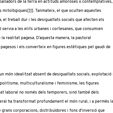
balladors de la terra en actituds amoroses o contemplatives,
ts mitològiques
[11]
. Tanmateix, el que oculten aquestes
, el treball dur i les desigualtats socials que afecten els
ó servia a les elits urbanes i cortesanes, que consumien
 la realitat pagesa. D’aquesta manera, la pastoral
s pagesos i els converteix en figures estètiques pel gaudi de
un món idealitzat absent de desigualtats socials, explotació 
olitisme, multiculturalisme i feminisme, les figures
litat laboral no només dels temporers, sinó també dels
eral ha transformat profundament el món rural, i a permès l
 grans corporacions, distribuïdores i fons d'inversió que