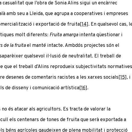
a casualitat que l’obra de Sonia Alins sigui un encàrrec
atalà amb seu a Lleida, que agrupa a cooperatives i empreses
mercialització i exportació de fruita
[14]
. En qualsevol cas, l
stiques molt diferents:
Fruita amarga
intenta qüestionar i
s de la fruita
el manté intacte. Ambdós projectes són el
parèixer qualsevol il·lusió de neutralitat. El treball de
e que el treball d’Alins reprodueix subjectivitats normatives
re desenes de comentaris racistes a les xarxes socials
[15]
, i
als de disseny i comunicació artística
[16]
.
no és atacar als agricultors. Es tracta de valorar la
ecull els centenars de tones de fruita que serà exportada a
ls béns agrícoles gaudeixen de plena mobilitat i protecció